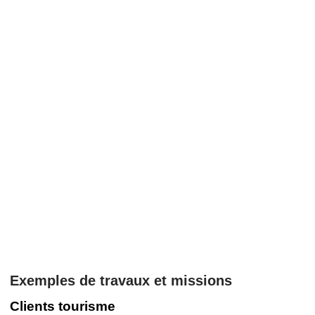
Plan de rédaction
Si SEO nécessaire, étude sémantique
sur les mots clefs
Relectures
Livraison
Exemples de travaux et missions
Clients tourisme