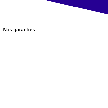
Nos garanties
Augmentez votre trafic

Des articles qualifiés : nous mettons en
place et améliorons votre SEO, votre
stratégie de contenu. Vous obtenez plus
de partages sur les réseaux sociaux.