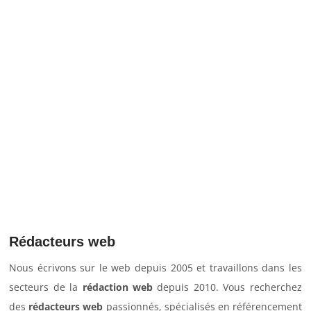
Rédaction de Newsletter et

séquences e-mailing
Rédaction d'e-books et guides
l
destination
Rédacteurs web
Nous écrivons sur le web depuis 2005 et travaillons dans les
secteurs de la
rédaction web
depuis 2010. Vous recherchez
des
rédacteurs web
passionnés, spécialisés en référencement