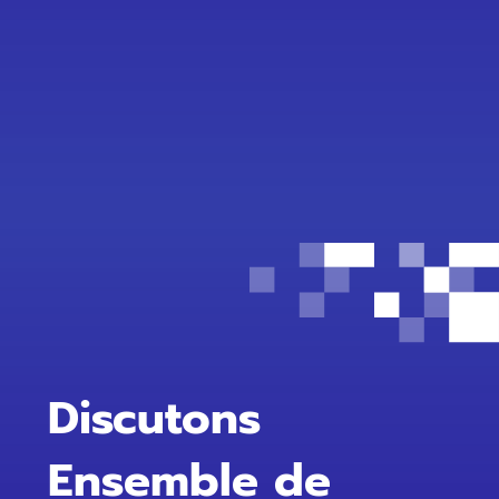

Vous êtes complètement noyés dans le
vocabulaire du web ?
Attrapez la bouée !
Discutons
Ensemble de