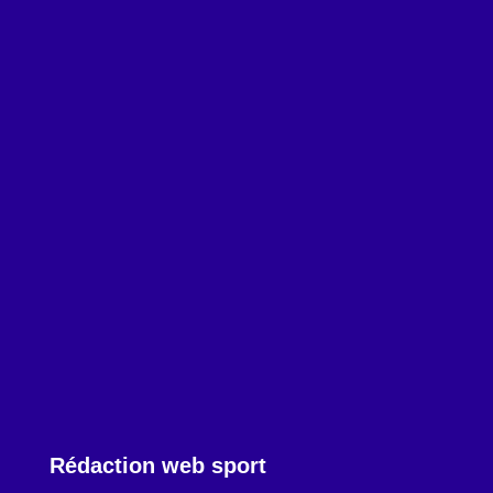
Rédacteurs voyage
rédaction web du
tourisme
C'est une sphère thématique qui nous
passionne et que nous connaissons très bien grâce à
nos blogs et nos différentes missions avec des offices
du tourisme et agences de voyage.
Rédaction web sport