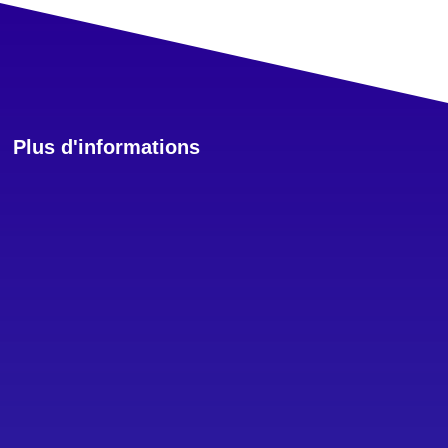
Plus d'informations
Qui sommes nous ?

C'est toujours bien de savoir à qui on a
affaire, c'est même le minimum.
Allons
faire un peu plus connaissance.